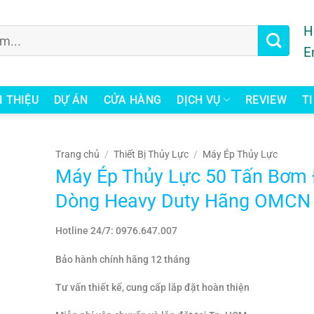
H
E
I THIỆU
DỰ ÁN
CỬA HÀNG
DỊCH VỤ
REVIEW
T
Trang chủ
/
Thiết Bị Thủy Lực
/
Máy Ép Thủy Lực
Máy Ép Thủy Lực 50 Tấn Bơm 
Dòng Heavy Duty Hãng OMCN
Hotline 24/7: 0976.647.007
Bảo hành chính hãng 12 tháng
Tư vấn thiết kế, cung cấp lắp đặt hoàn thiện