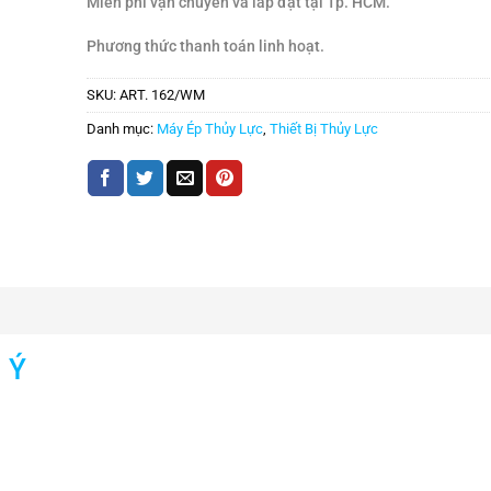
Miễn phí vận chuyển và lắp đặt tại Tp. HCM.
Phương thức thanh toán linh hoạt.
SKU:
ART. 162/WM
Danh mục:
Máy Ép Thủy Lực
,
Thiết Bị Thủy Lực
 Ý