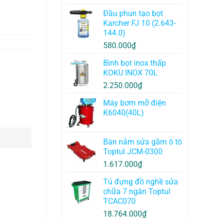
Đầu phun tạo bọt
Karcher FJ 10 (2.643-
144.0)
580.000
₫
Bình bọt inox thấp
KOKU INOX 70L
2.250.000
₫
Máy bơm mỡ điện
K6040(40L)
Bàn nằm sửa gầm ô tô
Toptul JCM-0300
1.617.000
₫
Tủ đựng đồ nghề sửa
chữa 7 ngăn Toptul
TCAC070
18.764.000
₫