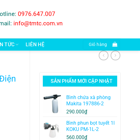
otline:
0976.647.007
mail:
info@tmtc.com.vn
IN TỨC
LIÊN HỆ
Giỏ hàng
Điện
SẢN PHẨM MỚI CẬP NHẬT
Bình chứa xà phòng
Makita 197886-2
290.000
₫
Bình phun bọt tuyết 1l
KOKU PM-1L-2
560.000
₫