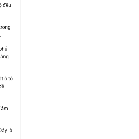
ộ đều
trong
.
 phủ
càng
t ô tô
bề
 đảm
Đây là