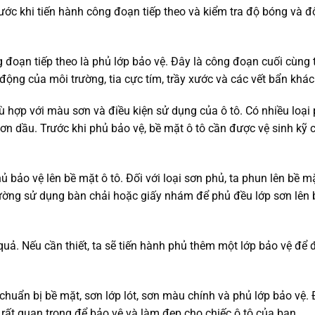
rước khi tiến hành công đoạn tiếp theo và kiểm tra độ bóng và đ
 đoạn tiếp theo là phủ lớp bảo vệ. Đây là công đoạn cuối cùng 
 động của môi trường, tia cực tím, trầy xước và các vết bẩn khác
ù hợp với màu sơn và điều kiện sử dụng của ô tô. Có nhiều loại
n dầu. Trước khi phủ bảo vệ, bề mặt ô tô cần được vệ sinh kỹ 
bảo vệ lên bề mặt ô tô. Đối với loại sơn phủ, ta phun lên bề mặ
hường sử dụng bàn chải hoặc giấy nhám để phủ đều lớp sơn lên 
 quả. Nếu cần thiết, ta sẽ tiến hành phủ thêm một lớp bảo vệ để
huẩn bị bề mặt, sơn lớp lót, sơn màu chính và phủ lớp bảo vệ. 
 rất quan trọng để bảo vệ và làm đẹp cho chiếc ô tô của bạn.