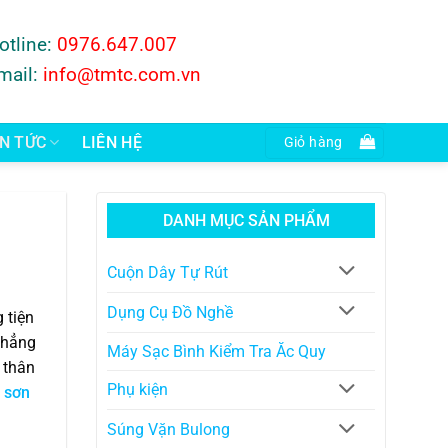
otline:
0976.647.007
mail:
info@tmtc.com.vn
IN TỨC
LIÊN HỆ
Giỏ hàng
DANH MỤC SẢN PHẨM
Cuộn Dây Tự Rút
Dụng Cụ Đồ Nghề
 tiện
phẳng
Máy Sạc Bình Kiểm Tra Ăc Quy
 thân
Phụ kiện
 sơn
Súng Vặn Bulong