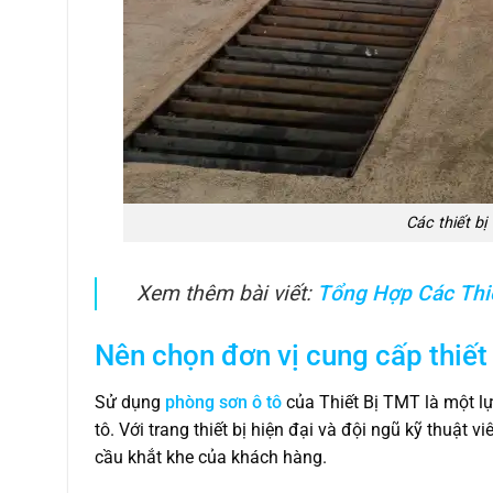
Các thiết bị
Xem thêm bài viết:
Tổng Hợp Các Thi
Nên chọn đơn vị cung cấp thiết
Sử dụng
phòng sơn ô tô
của Thiết Bị TMT là một lự
tô. Với trang thiết bị hiện đại và đội ngũ kỹ thuậ
cầu khắt khe của khách hàng.