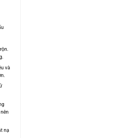
ấu
rộn.
g.
ều và
ơn.
ử
ng
 nên
ặt nạ