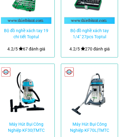
Bộ đồ nghề xách tay 19
Bộ đồ nghề xách tay
chi tiết Toptul
1/4″ 27pcs Toptul
GCAI1901
GADW2702
4.2/5
67 đánh giá
4.2/5
270 đánh giá
Máy Hút Bụi Công
Máy Hút Bụi Công
Nghiệp KF30|TMTC
Nghiệp KF70L|TMTC