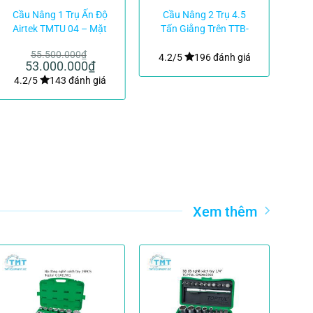
Cầu Nâng 1 Trụ Ấn Độ
Cầu Nâng 2 Trụ 4.5
Cầ
Airtek TMTU 04 – Mặt
Tấn Giằng Trên TTB-
Sà
Chữ H, Lắp Nổi
45A China – Tay nâng
55.500.000
₫
3 khúc
4.2/5
196 đánh giá
4
Giá
53.000.000
₫
Giá
gốc
hiện
4.2/5
143 đánh giá
là:
tại
55.500.000₫.
là:
53.000.000₫.
Xem thêm