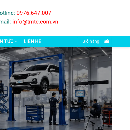
otline:
0976.647.007
mail:
info@tmtc.com.vn
IN TỨC
LIÊN HỆ
Giỏ hàng