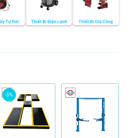
ây Tự Rút
Thiết Bị Điện Lạnh
Thiết Bị Gia Công
-5%