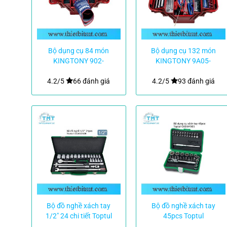
Bộ dụng cụ 84 món
Bộ dụng cụ 132 món
KINGTONY 902-
KINGTONY 9A05-
084MR01
132CR-KB
4.2/5
66 đánh giá
4.2/5
93 đánh giá
Bộ đồ nghề xách tay
Bộ đồ nghề xách tay
1/2″ 24 chi tiết Toptul
45pcs Toptul
GCAD2408
GADW4501