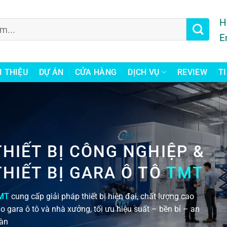
H
E
I THIỆU
DỰ ÁN
CỬA HÀNG
DỊCH VỤ
REVIEW
T
THIẾT BỊ CÔNG NGHIỆP &
THIẾT BỊ GARA Ô TÔ
TMT
MT
cung cấp giải pháp thiết bị hiện đại, chất lượng cao
o gara ô tô và nhà xưởng, tối ưu hiệu suất – bền bỉ – an
àn