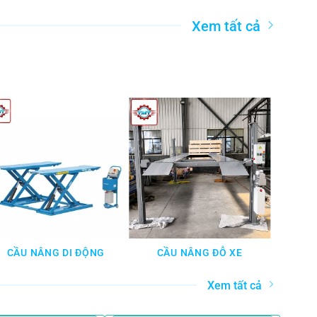
Xem tất cả
CẦU NÂNG DI ĐỘNG
CẦU NÂNG ĐỖ XE
CẦU 
Xem tất cả