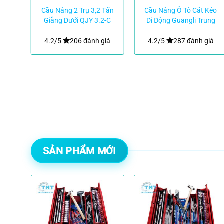
ằng
Cầu Nâng 2 Trụ 3,2 Tấn
Cầu Nâng Ô Tô Cắt Kéo
pak
Giằng Dưới QJY 3.2-C
Di Động Guangli Trung
RITIAN
Quốc Sức Nâng
2800kg
giá
4.2/5
206 đánh giá
4.2/5
287 đánh giá
SẢN PHẨM MỚI