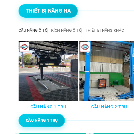
THIẾT BỊ NÂNG HẠ
CẦU NÂNG Ô TÔ
KÍCH NÂNG Ô TÔ
THIẾT BỊ NÂNG KHÁC
TÔ
CẦU NÂNG 1 TRỤ
CẦU NÂNG 2 TRỤ
CẦU NÂNG 1 TRỤ