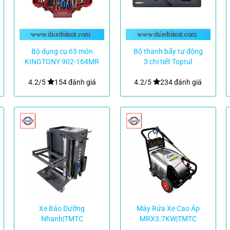
Bộ dụng cụ 63 món
Bộ thanh bẩy tự động
KINGTONY 902-164MR
3 chi tiết Toptul
GBAT0305
4.2/5
154 đánh giá
4.2/5
234 đánh giá
Xe Bảo Dưỡng
Máy Rửa Xe Cao Áp
Nhanh|TMTC
MRX3.7KW|TMTC