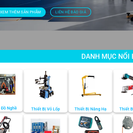
XEM THÊM SẢN PHẨM
LIÊN HỆ BÁO GIÁ
DANH MỤC NỔI 
 Đồ Nghề
Thiết Bị Vỏ Lốp
Thiết Bị Nâng Hạ
Thiết 