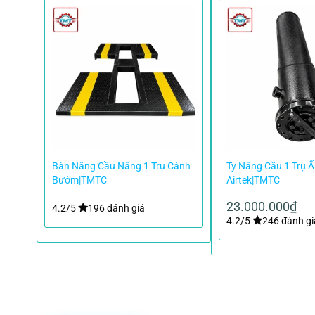
ô Ấn
Bàn Nâng Cầu Nâng 1 Trụ Cánh
Ty Nâng Cầu 1 Trụ 
 H
Bướm|TMTC
Airtek|TMTC
23.000.000
₫
4.2/5
196 đánh giá
4.2/5
246 đánh gi