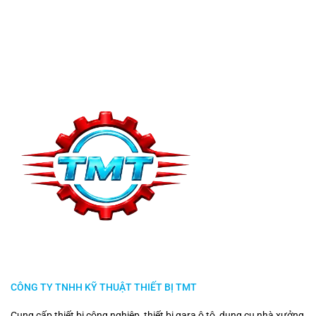
CÔNG TY TNHH KỸ THUẬT THIẾT BỊ TMT
Cung cấp thiết bị công nghiệp, thiết bị gara ô tô, dụng cụ nhà xưởng