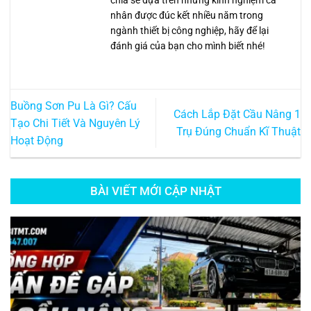
chia sẻ dựa trên những kinh nghiệm cá
nhân được đúc kết nhiều năm trong
ngành thiết bị công nghiệp, hãy để lại
đánh giá của bạn cho mình biết nhé!
Buồng Sơn Pu Là Gì? Cấu
Cách Lắp Đặt Cầu Nâng 1
Tạo Chi Tiết Và Nguyên Lý
Trụ Đúng Chuẩn Kĩ Thuật
Hoạt Động
BÀI VIẾT MỚI CẬP NHẬT