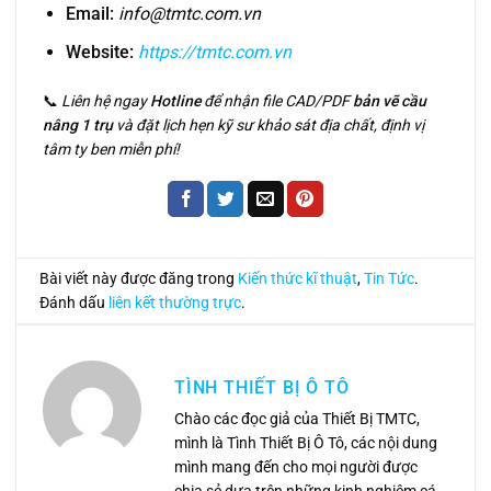
Email:
info@tmtc.com.vn
Website:
https://tmtc.com.vn
📞
Liên hệ ngay
Hotline
để nhận file CAD/PDF
bản vẽ cầu
nâng 1 trụ
và đặt lịch hẹn kỹ sư khảo sát địa chất, định vị
tâm ty ben miễn phí!
Bài viết này được đăng trong
Kiến thức kĩ thuật
,
Tin Tức
.
Đánh dấu
liên kết thường trực
.
TÌNH THIẾT BỊ Ô TÔ
Chào các đọc giả của Thiết Bị TMTC,
mình là Tình Thiết Bị Ô Tô, các nội dung
mình mang đến cho mọi người được