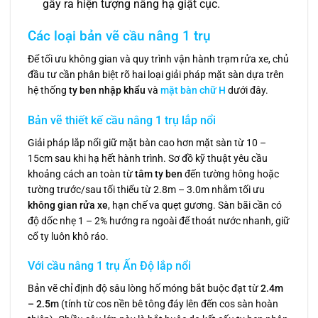
gây ra hiện tượng nâng hạ giật cục.
Các loại bản vẽ cầu nâng 1 trụ
Để tối ưu không gian và quy trình vận hành trạm rửa xe, chủ
đầu tư cần phân biệt rõ hai loại giải pháp mặt sàn dựa trên
hệ thống
ty ben nhập khẩu
và
mặt bàn chữ H
dưới đây.
Bản vẽ thiết kế cầu nâng 1 trụ lắp nổi
Giải pháp lắp nổi giữ mặt bàn cao hơn mặt sàn từ 10 –
15cm sau khi hạ hết hành trình. Sơ đồ kỹ thuật yêu cầu
khoảng cách an toàn từ
tâm ty ben
đến tường hông hoặc
tường trước/sau tối thiểu từ 2.8m – 3.0m nhằm tối ưu
không gian rửa xe
, hạn chế va quẹt gương. Sàn bãi cần có
độ dốc nhẹ 1 – 2% hướng ra ngoài để thoát nước nhanh, giữ
cổ ty luôn khô ráo.
Với cầu nâng 1 trụ Ấn Độ lắp nổi
Bản vẽ chỉ định độ sâu lòng hố móng bắt buộc đạt từ
2.4m
– 2.5m
(tính từ cos nền bê tông đáy lên đến cos sàn hoàn