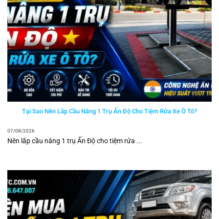
Tại Sao Nên Lắp Cầu Nâng 1 Trụ Ấn Độ Cho Tiệm Rửa Xe Ô Tô?
07/08/2026
Nên lắp cầu nâng 1 trụ Ấn Độ cho tiệm rửa ...