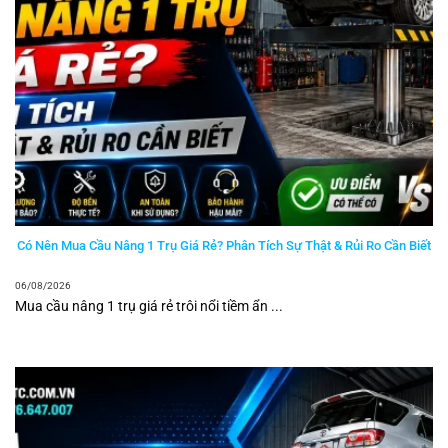
Có Nên Mua Cầu Nâng 1 Trụ Giá Rẻ? Phân Tích Sự Thật & Rủi Ro Cần Biết
06/08/2026
Mua cầu nâng 1 trụ giá rẻ trôi nổi tiềm ẩn ...