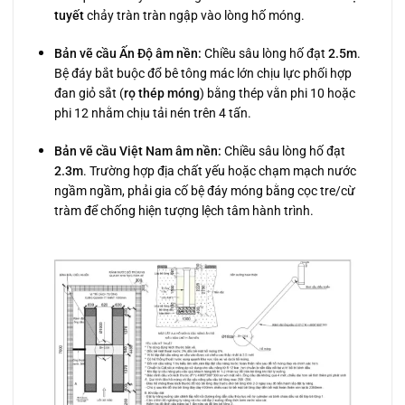
tuyết
chảy tràn tràn ngập vào lòng hố móng.
Bản vẽ cầu Ấn Độ âm nền:
Chiều sâu lòng hố đạt
2.5m
.
Bệ đáy bắt buộc đổ bê tông mác lớn chịu lực phối hợp
đan giỏ sắt (
rọ thép móng
) bằng thép vằn phi 10 hoặc
phi 12 nhằm chịu tải nén trên 4 tấn.
Bản vẽ cầu Việt Nam âm nền:
Chiều sâu lòng hố đạt
2.3m
. Trường hợp địa chất yếu hoặc chạm mạch nước
ngầm ngầm, phải gia cố bệ đáy móng bằng cọc tre/cừ
tràm để chống hiện tượng lệch tâm hành trình.