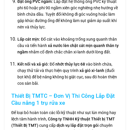
Đặt ống PVC ngầm:
Lắp đặt hệ thống ống PVC kỹ thuật
phi 60 hoặc phi 90 ngầm xiên góc nghiêng nhẹ hướng về
bình chứa dầu. Tuyệt đối không đi góc vuông hoặc làm
gập khúc đường ống để không làm sụt giảm áp suất khí
nén và thủy lực.
Lấp cát mịn:
Đổ cát vào khoảng trống xung quanh thân
cầu và tiến hành
xả nước lèn chặt cát mịn quanh thân ty
ngầm
nhằm cố định chắc chắn xi-lanh dưới lòng đất.
Kết nối và xả gió:
Đổ
nhớt thủy lực 68
vào bình chứa,
chạy thử tải và thực hiện quy trình
xả gió xi-lanh
(đuổi
bọt khí) để bệ nâng không bị giật cục, sau đó hoàn thiện
cos sàn bãi.
Thiết Bị TMTC – Đơn Vị Thi Công Lắp Đặt
Cầu nâng 1 trụ rửa xe
Để loại bỏ hoàn toàn các lỗi kỹ thuật như sụt lún móng hay
lệch tâm hành trình,
Công ty TNHH Kỹ thuật Thiết bị TMT
(Thiết Bị TMT)
cung cấp
dịch vụ lắp đặt trọn gói
chuyên