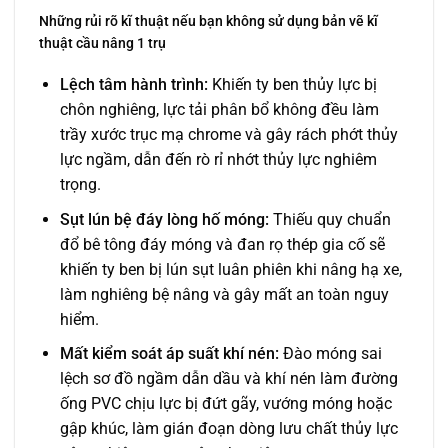
Những rủi rõ kĩ thuật nếu bạn không sử dụng bản vẽ kĩ
thuật cầu nâng 1 trụ
Lệch tâm hành trình:
Khiến ty ben thủy lực bị
chôn nghiêng, lực tải phân bổ không đều làm
trầy xước trục mạ chrome và gây rách phớt thủy
lực ngầm, dẫn đến rò rỉ nhớt thủy lực nghiêm
trọng.
Sụt lún bệ đáy lòng hố móng:
Thiếu quy chuẩn
đổ bê tông đáy móng và đan rọ thép gia cố sẽ
khiến ty ben bị lún sụt luân phiên khi nâng hạ xe,
làm nghiêng bệ nâng và gây mất an toàn nguy
hiểm.
Mất kiểm soát áp suất khí nén:
Đào móng sai
lệch sơ đồ ngầm dẫn dầu và khí nén làm đường
ống PVC chịu lực bị đứt gãy, vướng móng hoặc
gập khúc, làm gián đoạn dòng lưu chất thủy lực