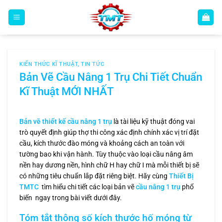
Bỏ
qua
nội
dung
KIẾN THỨC KĨ THUẬT
,
TIN TỨC
Bản Vẽ Cầu Nâng 1 Trụ Chi Tiết Chuẩn
Kĩ Thuật MỚI NHẤT
Bản vẽ thiết kế cầu nâng 1 trụ
là tài liệu kỹ thuật đóng vai
trò quyết định giúp thợ thi công xác định chính xác vị trí đặt
cầu, kích thước đào móng và khoảng cách an toàn với
tường bao khi vận hành. Tùy thuộc vào loại cầu nâng âm
nền hay dương nền, hình chữ H hay chữ I mà mỗi thiết bị sẽ
có những tiêu chuẩn lắp đặt riêng biệt. Hãy cùng
Thiết Bị
TMTC
tìm hiểu chi tiết các loại bản vẽ
cầu nâng 1 trụ
phổ
biến ngay trong bài viết dưới đây.
Tóm tắt thông số kích thước hố móng từ