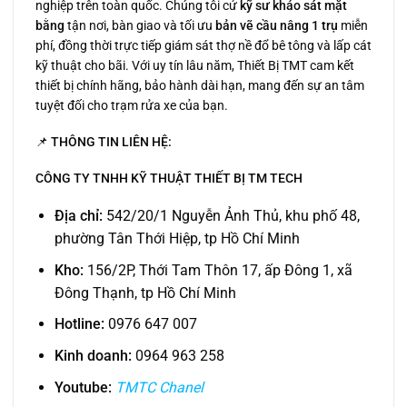
nghiệp trên toàn quốc. Chúng tôi cử
kỹ sư khảo sát mặt
bằng
tận nơi, bàn giao và tối ưu
bản vẽ cầu nâng 1 trụ
miễn
phí, đồng thời trực tiếp giám sát thợ nề đổ bê tông và lấp cát
kỹ thuật cho bãi. Với uy tín lâu năm, Thiết Bị TMT cam kết
thiết bị chính hãng, bảo hành dài hạn, mang đến sự an tâm
tuyệt đối cho trạm rửa xe của bạn.
📌
THÔNG TIN LIÊN HỆ:
CÔNG TY TNHH KỸ THUẬT THIẾT BỊ TM TECH
Địa chỉ:
542/20/1 Nguyễn Ảnh Thủ, khu phố 48,
phường Tân Thới Hiệp, tp Hồ Chí Minh
Kho:
156/2P, Thới Tam Thôn 17, ấp Đông 1, xã
Đông Thạnh, tp Hồ Chí Minh
Hotline:
0976 647 007
Kinh doanh:
0964 963 258
Youtube:
TMTC Chanel