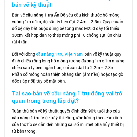
bản vẽ kỹ thuật
Bản vẽ
cầu nâng 1 trụ Ấn Độ
yêu cầu kích thước hố móng
vuông 1m x 1m, độ sâu ty ben đạt 2.4m – 2.5m. Quy chuẩn
đổ bệ đáy bắt buộc dùng bê tông mác M250 dày tối thiểu
30cm, kết hợp đan rọ thép móng phi 10 chống sụt lún chịu
tải 4 tấn.
Đối với dòng
cầu nâng 1 trụ Việt Nam
, bản vẽ kỹ thuật quy
định chiều rộng lòng hố móng tương đương 1m x 1m nhưng
chiều sâu ty ben ngắn hơn, chỉ cần đạt từ 2.2m – 2.3m.
Phần cổ móng hoàn thiện phẳng sàn (âm nền) hoặc tạo gờ
dốc (lắp nổi) tùy bệ mặt bàn.
Tại sao bản vẽ cầu nâng 1 trụ đóng vai trò
quan trong trong lắp đặt?
Tuân thủ bản vẽ kỹ thuật quyết định đến 90% tuổi thọ của
cầu nâng 1 trụ
. Việc tự ý thi công, ước lượng theo cảm tính
của thợ hồ sẽ dẫn đến những sai số milimet phá hủy thiết bị
từ bên trong.