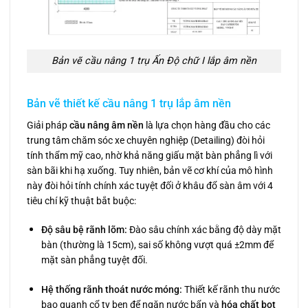
Bản vẽ cầu nâng 1 trụ Ấn Độ chữ I lắp âm nền
Bản vẽ thiết kế cầu nâng 1 trụ lắp âm nền
Giải pháp
cầu nâng âm nền
là lựa chọn hàng đầu cho các
trung tâm chăm sóc xe chuyên nghiệp (Detailing) đòi hỏi
tính thẩm mỹ cao, nhờ khả năng giấu mặt bàn phẳng lì với
sàn bãi khi hạ xuống. Tuy nhiên, bản vẽ cơ khí của mô hình
này đòi hỏi tính chính xác tuyệt đối ở khâu đổ sàn âm với 4
tiêu chí kỹ thuật bắt buộc:
Độ sâu bệ rãnh lõm:
Đào sâu chính xác bằng độ dày mặt
bàn (thường là 15cm), sai số không vượt quá ±2mm để
mặt sàn phẳng tuyệt đối.
Hệ thống rãnh thoát nước móng:
Thiết kế rãnh thu nước
bao quanh cổ ty ben để ngăn nước bẩn và
hóa chất bọt