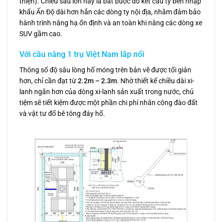
thiện). Chiều sâu lớn này là bắt buộc do kết cấu ty ben nhập
khẩu Ấn Độ dài hơn hẳn các dòng ty nội địa, nhằm đảm bảo
hành trình nâng hạ ổn định và an toàn khi nâng các dòng xe
SUV gầm cao.
Với cầu nâng 1 trụ Việt Nam lắp nổi
Thông số độ sâu lòng hố móng trên bản vẽ được tối giản
hơn, chỉ cần đạt từ
2.2m – 2.3m
. Nhờ thiết kế chiều dài xi-
lanh ngắn hơn của dòng xi-lanh sản xuất trong nước, chủ
tiệm sẽ tiết kiệm được một phần chi phí nhân công đào đất
và vật tư đổ bê tông đáy hố.