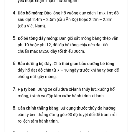
yếu hoặc chạm mạch nước ngầm.
Đào hố móng:
Đào lòng hố vuông quy cách 1m x 1m; độ
sâu đạt 2.4m – 2.5m (cầu Ấn Độ) hoặc 2.2m – 2.3m
(cầu Việt Nam).
Đổ bê tông đáy móng:
Đan giỏ sắt móng bằng thép vằn
phi 10 hoặc phi 12, đổ lớp bê tông chịu nén đạt tiêu
chuẩn mác M250 dày tối thiểu 30cm.
Bảo dưỡng bệ đáy:
Chờ
thời gian bảo dưỡng bê tông
đáy hố đạt độ chín từ
7 – 10 ngày
trước khi hạ ty ben để
chống nứt gãy móng.
Hạ ty ben:
Dùng xe cẩu đưa xi-lanh thủy lực xuống hố
móng, tránh va đập làm xước hành trình xi-lanh.
Cân chỉnh thăng bằng:
Sử dụng
thước thủy đa hướng
căn ty ben thẳng đứng góc 90 độ tuyệt đối để tránh rủi
ro lệch tâm hành trình.