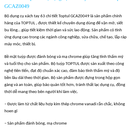
GCAZ0049
Bộ dụng cụ xách tay 63 chi tiết Toptul GCAZ0049 là sản phẩm chính
hãng của TOPTUL , được thiết kế chuyên dụng dùng để vặn mở, siết
bu lông… giúp tiết kiệm thời gian và sức lao động. Sản phẩm có tính
ứng dụng cao trong các ngành công nghiệp, sửa chữa, chế tạo, lắp ráp
máy móc, thiết bị.
Bề mặt tuýp được đánh bóng và mạ chrome giúp tăng tính thẩm mỹ
và tuổi thọ cho sản phẩm. Bộ tuýp TOPTUL được sản xuất theo công
nghệ tiên tiến, đạt độ chuẩn xác cao, đảm bảo tính thẩm mỹ và độ
bền lâu dài theo thời gian. Bộ sản phẩm được đựng trong hộp gọn
gàng và an toàn, giúp bảo quản tốt hơn, tránh thất lạc dụng cụ, đồng
thời dễ mang theo bên người khi làm việc.
– Được làm từ chất liệu hợp kim thép chrome vanadi rắn chắc, không
hoen gỉ
– Sản phẩm đánh bóng, mạ chrome