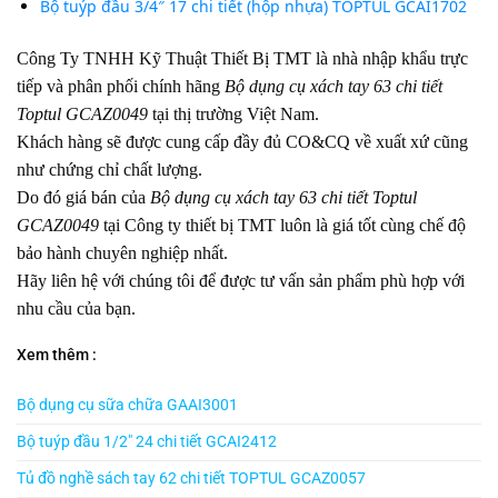
Bộ tuýp đầu 3/4″ 17 chi tiết (hộp nhựa) TOPTUL GCAI1702
Công Ty TNHH Kỹ Thuật Thiết Bị TMT là nhà nhập khẩu trực
tiếp và phân phối chính hãng
Bộ dụng cụ xách tay 63 chi tiết
Toptul GCAZ0049
tại thị trường Việt Nam.
Khách hàng sẽ được cung cấp đầy đủ CO&CQ về xuất xứ cũng
như chứng chỉ chất lượng.
Do đó giá bán của
Bộ dụng cụ xách tay 63 chi tiết Toptul
GCAZ0049
tại Công ty thiết bị TMT luôn là giá tốt cùng chế độ
bảo hành chuyên nghiệp nhất.
Hãy liên hệ với chúng tôi để được tư vấn sản phẩm phù hợp với
nhu cầu của bạn.
Xem thêm :
Bộ dụng cụ sữa chữa GAAI3001
Bộ tuýp đầu 1/2″ 24 chi tiết GCAI2412
Tủ đồ nghề sách tay 62 chi tiết TOPTUL GCAZ0057