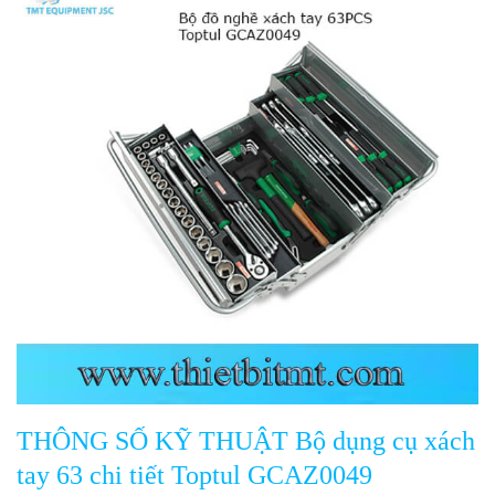
THÔNG SỐ KỸ THUẬT Bộ dụng cụ xách
tay 63 chi tiết Toptul GCAZ0049