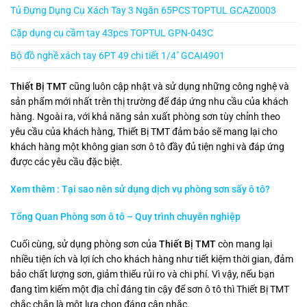
Tủ Đựng Dụng Cụ Xách Tay 3 Ngăn 65PCS TOPTUL GCAZ0003
Cặp dụng cụ cầm tay 43pcs TOPTUL GPN-043C
Bộ đồ nghề xách tay 6PT 49 chi tiết 1/4″ GCAI4901
Thiết Bị TMT
cũng luôn cập nhật và sử dụng những công nghệ và
sản phẩm mới nhất trên thị trường để đáp ứng nhu cầu của khách
hàng. Ngoài ra, với khả năng sản xuất phòng sơn tùy chỉnh theo
yêu cầu của khách hàng, Thiết Bị TMT đảm bảo sẽ mang lại cho
khách hàng một không gian sơn ô tô đầy đủ tiện nghi và đáp ứng
được các yêu cầu đặc biệt.
Xem thêm : Tại sao nên sử dụng dịch vụ phòng sơn sấy ô tô?
Tổng Quan Phòng sơn ô tô – Quy trình chuyên nghiệp
Cuối cùng, sử dụng phòng sơn của
Thiết Bị TMT
còn mang lại
nhiều tiện ích và lợi ích cho khách hàng như tiết kiệm thời gian, đảm
bảo chất lượng sơn, giảm thiểu rủi ro và chi phí. Vì vậy, nếu bạn
đang tìm kiếm một địa chỉ đáng tin cậy để sơn ô tô thì Thiết Bị TMT
chắc chắn là một lựa chọn đáng cân nhắc.