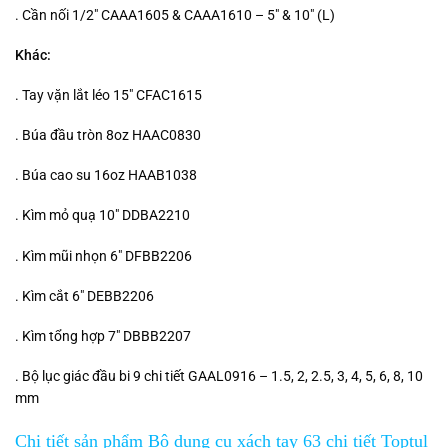
. Cần nối 1/2″ CAAA1605 & CAAA1610 – 5″ & 10″ (L)
Khác:
. Tay vặn lắt léo 15″ CFAC1615
. Búa đầu tròn 8oz HAAC0830
. Búa cao su 16oz HAAB1038
. Kìm mỏ quạ 10″ DDBA2210
. Kìm mũi nhọn 6″ DFBB2206
. Kìm cắt 6″ DEBB2206
. Kìm tổng hợp 7″ DBBB2207
. Bộ lục giác đầu bi 9 chi tiết GAAL0916 – 1.5, 2, 2.5, 3, 4, 5, 6, 8, 10
mm
Chi tiết sản phẩm Bộ dụng cụ xách tay 63 chi tiết Toptul