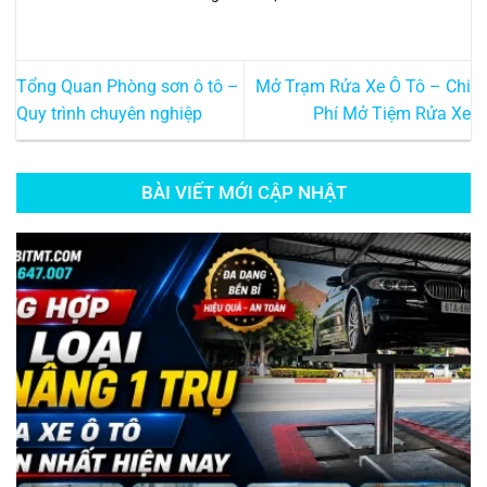
Tổng Quan Phòng sơn ô tô –
Mở Trạm Rửa Xe Ô Tô – Chi
Quy trình chuyên nghiệp
Phí Mở Tiệm Rửa Xe
BÀI VIẾT MỚI CẬP NHẬT