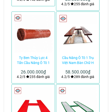
4.2/5
255 đánh giá
Ty Ben Thủy Lực 4
Cầu Nâng Ô Tô 1 Trụ
Tấn Cầu Nâng Ô Tô 1
Việt Nam Bàn Chữ H
Trụ Việt Nam|TMTC
Lắp Âm Nền|TMTC
26.000.000
₫
58.500.000
₫
4.2/5
235 đánh giá
4.2/5
289 đánh giá