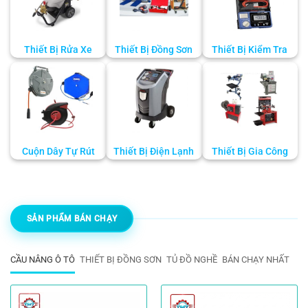
Thiết Bị Rửa Xe
Thiết Bị Đồng Sơn
Thiết Bị Kiểm Tra
Cuộn Dây Tự Rút
Thiết Bị Điện Lạnh
Thiết Bị Gia Công
SẢN PHẨM BÁN CHẠY
CẦU NÂNG Ô TÔ
THIẾT BỊ ĐỒNG SƠN
TỦ ĐỒ NGHỀ
BÁN CHẠY NHẤT