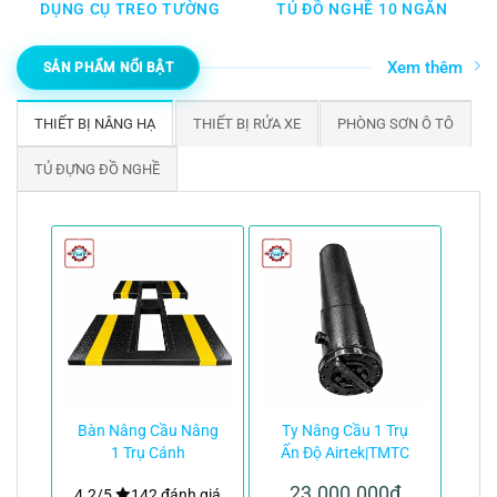
DỤNG CỤ TREO TƯỜNG
TỦ ĐỒ NGHỀ 10 NGĂN
Xem thêm
SẢN PHẨM NỔI BẬT
THIẾT BỊ NÂNG HẠ
THIẾT BỊ RỬA XE
PHÒNG SƠN Ô TÔ
TỦ ĐỰNG ĐỒ NGHỀ
Bàn Nâng Cầu Nâng
Ty Nâng Cầu 1 Trụ
1 Trụ Cánh
Ấn Độ Airtek|TMTC
Bướm|TMTC
23.000.000
₫
4.2/5
142 đánh giá