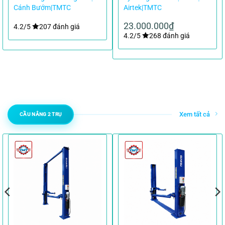
Cánh Bướm|TMTC
Airtek|TMTC
23.000.000
₫
4.2/5
207 đánh giá
4.2/5
268 đánh giá
Xem tất cả
CẦU NÂNG 2 TRỤ