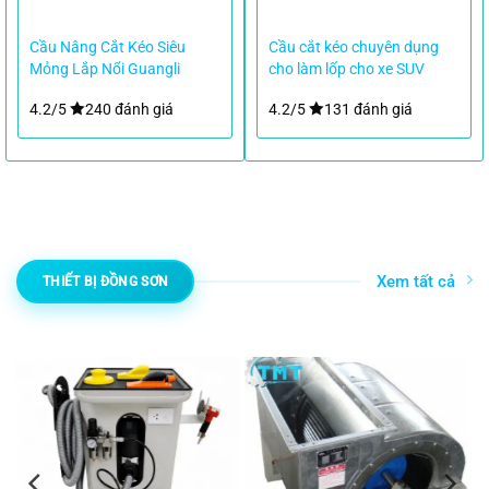
Cầu Nâng Cắt Kéo Siêu
Cầu cắt kéo chuyên dụng
Mỏng Lắp Nổi Guangli
cho làm lốp cho xe SUV
GL1004 3 Tấn
4.2/5
240 đánh giá
4.2/5
131 đánh giá
Xem tất cả
THIẾT BỊ ĐỒNG SƠN