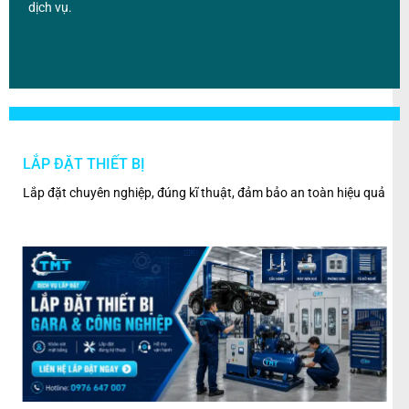
dịch vụ.
LẮP ĐẶT THIẾT BỊ
BẢ
ân
Lắp đặt chuyên nghiệp, đúng kĩ thuật, đảm bảo an toàn hiệu quả
Kiểm