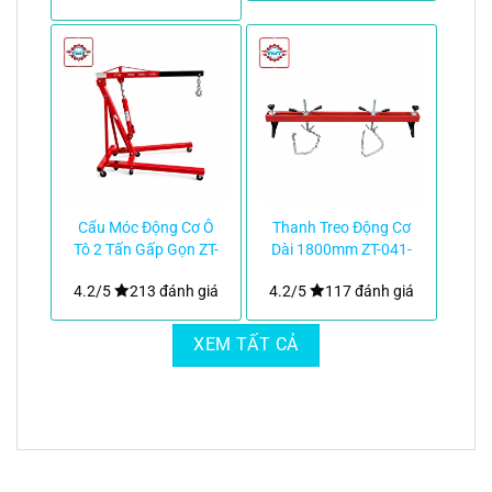
Cẩu Móc Động Cơ Ô
Thanh Treo Động Cơ
Tô 2 Tấn Gấp Gọn ZT-
Dài 1800mm ZT-041-
039-58kg|TMTC
1.8M|TMTC
4.2/5
213 đánh giá
4.2/5
117 đánh giá
XEM TẤT CẢ