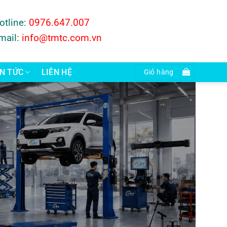
otline:
0976.647.007
mail:
info@tmtc.com.vn
IN TỨC
LIÊN HỆ
Giỏ hàng