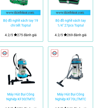
Bộ đồ nghề xách tay 19
Bộ đồ nghề xách tay
chi tiết Toptul
1/4″ 27pcs Toptul
GCAI1901
GADW2702
4.2/5
275 đánh giá
4.2/5
269 đánh giá
Máy Hút Bụi Công
Máy Hút Bụi Công
Nghiệp KF30|TMTC
Nghiệp KF70L|TMTC