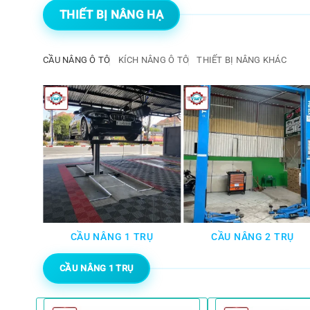
THIẾT BỊ NÂNG HẠ
CẦU NÂNG Ô TÔ
KÍCH NÂNG Ô TÔ
THIẾT BỊ NÂNG KHÁC
TÔ
CẦU NÂNG 1 TRỤ
CẦU NÂNG 2 TRỤ
CẦU NÂNG 1 TRỤ