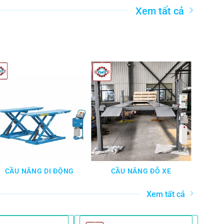
Xem tất cả
CẦU NÂNG DI ĐỘNG
CẦU NÂNG ĐỖ XE
CẦU 
Xem tất cả