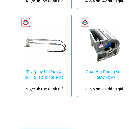
4.2/5
268 đánh giá
4.2/5
142 đánh giá
Tay Quay Đôi Rửa Xe
Quạt Hút Phòng Sơn
360 Độ TQĐ360|TMTC
5.5kW YDW-
90LA|TMTC
4.2/5
185 đánh giá
4.2/5
141 đánh giá