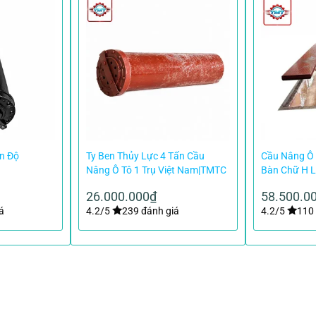
Ấn Độ
Ty Ben Thủy Lực 4 Tấn Cầu
Cầu Nâng Ô 
Nâng Ô Tô 1 Trụ Việt Nam|TMTC
Bàn Chữ H 
26.000.000
₫
58.500.0
á
4.2/5
239 đánh giá
4.2/5
110 