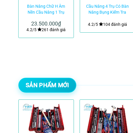
Cầu
Bàn Nâng Chữ H Âm
Cầu Nâng 4 Trụ Có Bàn
ệt
Nền Cầu Nâng 1 Trụ
Nâng Bụng Kiểm Tra
Việt Nam|TMTC
Góc Lái ERCO 5004CT
23.500.000
₫
LT
4.2/5
104 đánh giá
giá
4.2/5
261 đánh giá
SẢN PHẨM MỚI