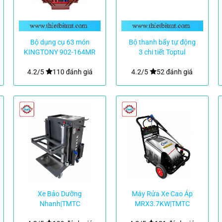
Bộ dụng cụ 63 món
Bộ thanh bẩy tự động
KINGTONY 902-164MR
3 chi tiết Toptul
GBAT0305
4.2/5
110 đánh giá
4.2/5
52 đánh giá
Xe Bảo Dưỡng
Máy Rửa Xe Cao Áp
Nhanh|TMTC
MRX3.7KW|TMTC