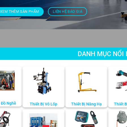
XEM THÊM SẢN PHẨM
LIÊN HỆ BÁO GIÁ
DANH MỤC NỔI 
 Đồ Nghề
Thiết Bị Vỏ Lốp
Thiết Bị Nâng Hạ
Thiết 