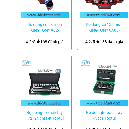
Bộ dụng cụ 84 món
Bộ dụng cụ 132 món
KINGTONY 902-
KINGTONY 9A05-
084MR01
132CR-KB
4.2/5
168 đánh giá
4.2/5
138 đánh giá
Bộ đồ nghề xách tay
Bộ đồ nghề xách tay
1/2″ 24 chi tiết Toptul
45pcs Toptul
GCAD2408
GADW4501