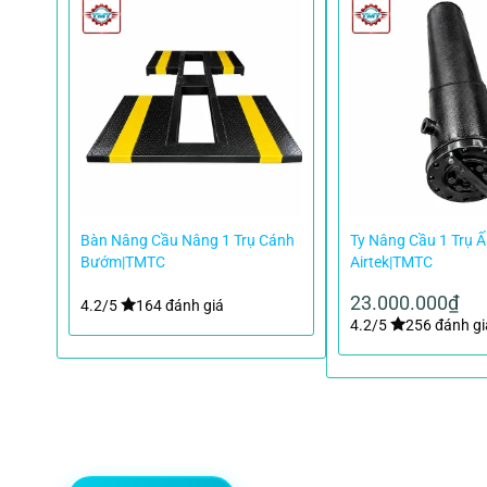
ô Ấn
Bàn Nâng Cầu Nâng 1 Trụ Cánh
Ty Nâng Cầu 1 Trụ 
 H
Bướm|TMTC
Airtek|TMTC
23.000.000
₫
4.2/5
164 đánh giá
4.2/5
256 đánh gi