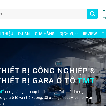
H
E
I THIỆU
DỰ ÁN
CỬA HÀNG
DỊCH VỤ
REVIEW
T
THIẾT BỊ CÔNG NGHIỆP &
THIẾT BỊ GARA Ô TÔ
TMT
MT
cung cấp giải pháp thiết bị hiện đại, chất lượng cao
o gara ô tô và nhà xưởng, tối ưu hiệu suất – bền bỉ – an
àn