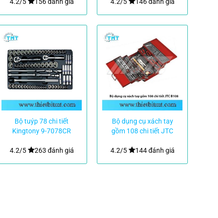
4.2/5
156 đánh giá
4.2/5
146 đánh giá
Bộ tuýp 78 chi tiết
Bộ dụng cụ xách tay
Kingtony 9-7078CR
gồm 108 chi tiết JTC
B108
4.2/5
263 đánh giá
4.2/5
144 đánh giá