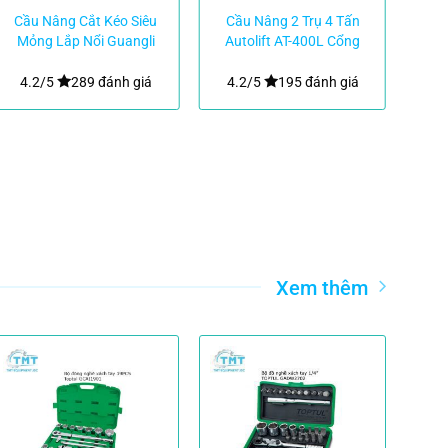
Cầu Nâng Cắt Kéo Siêu
Cầu Nâng 2 Trụ 4 Tấn
T
Mỏng Lắp Nổi Guangli
Autolift AT-400L Cổng
GL1004 3 Tấn
Trên Giá Rẻ
4.2/5
289 đánh giá
4.2/5
195 đánh giá
4.
Xem thêm